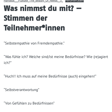
Handout___Plakate_The_Beauty_Of_Needs__3_
Her­un­ter­la­den
Was nimmst du mit? —
Stimmen der
Teilnehmer*innen
“Selbst­em­pa­thie von Fremdempathie.”
“Was füh­le ich? Wel­che sind/ist mei­ne Bedürf­nis­se? Wie (re)agiert
ich?”
“Huch!! Ich muss auf mei­ne Bedürf­nis­se (auch) eingehen!”
“Selbst­ver­ant­wor­tung”
“Von Gefüh­len zu Bedürfnissen”