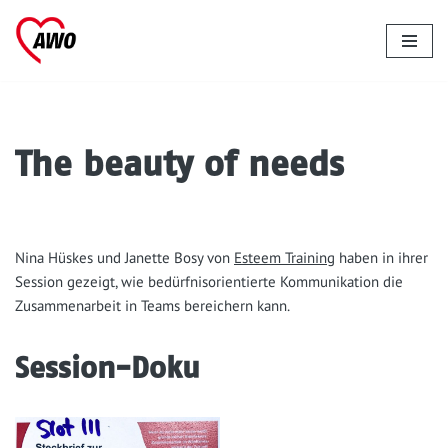
Zum
Inhalt
springen
The beauty of needs
Nina Hüs­kes und Janet­te Bosy von
Esteem Trai­ning
haben in ihrer
Ses­si­on gezeigt, wie bedürf­nis­ori­en­tier­te Kom­mu­ni­ka­ti­on die
Zusam­men­ar­beit in Teams berei­chern kann.
Session-Doku