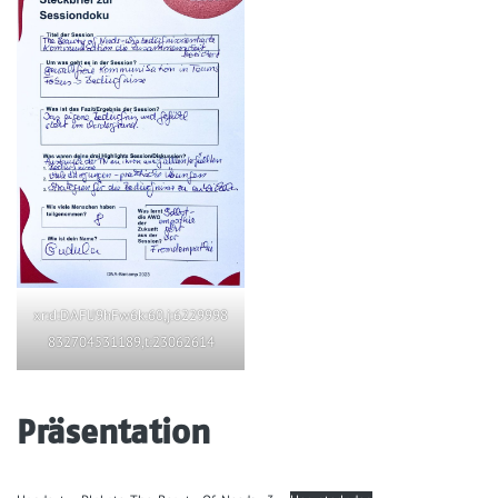
xr:d:DAFlJ9hFw6k:60,j:6229998
832704531189,t:23062614
Präsentation