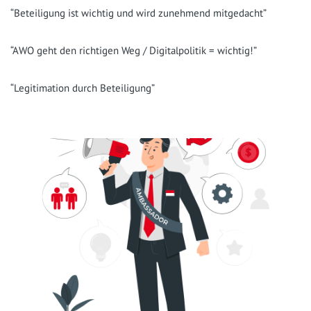
“Betei­li­gung ist wich­tig und wird zuneh­mend mitgedacht”
“AWO geht den rich­ti­gen Weg / Digi­tal­po­li­tik = wichtig!”
“Legi­ti­ma­ti­on durch Beteiligung”