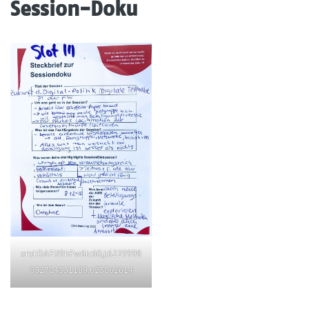
Session-Doku
xr:d:DAFlJ9hFw6k:60,j:6229998
832704531189,t:23062614