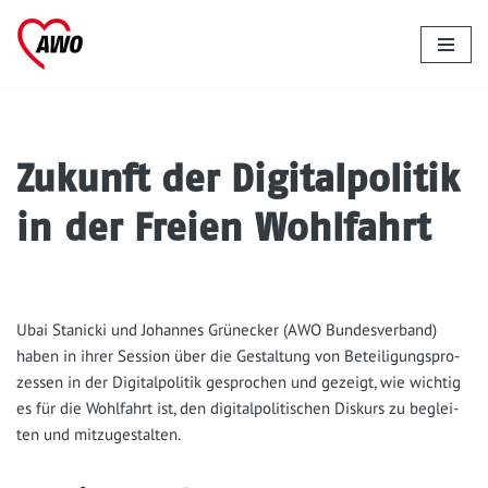
Zum
Inhalt
springen
Zukunft der Digitalpolitik
in der Freien Wohlfahrt
Ubai Sta­ni­cki und Johan­nes Grüne­cker (AWO Bun­des­ver­band)
haben in ihrer Ses­si­on über die Gestal­tung von Betei­li­gungs­pro­
zes­sen in der Digi­tal­po­li­tik gespro­chen und gezeigt, wie wich­tig
es für die Wohl­fahrt ist, den digi­tal­po­li­ti­schen Dis­kurs zu beglei­
ten und mitzugestalten.