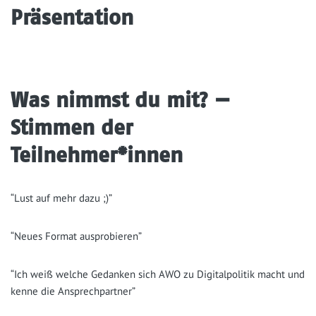
Präsentation
Was nimmst du mit? —
Stimmen der
Teilnehmer*innen
“Lust auf mehr dazu ;)”
“Neu­es For­mat ausprobieren”
“Ich weiß wel­che Gedan­ken sich AWO zu Digi­tal­po­li­tik macht und
ken­ne die Ansprechpartner”