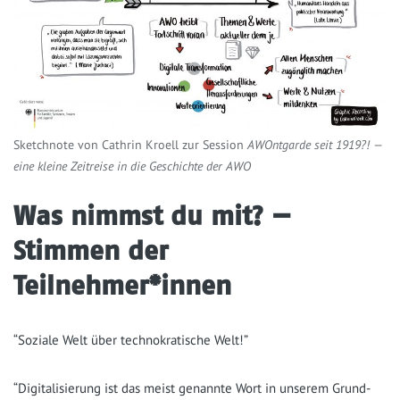
Sketch­no­te von Cath­rin Kro­ell zur Ses­si­on
AWOnt­gar­de seit 1919?! —
eine klei­ne Zeit­rei­se in die Geschich­te der AWO
Was nimmst du mit? —
Stimmen der
Teilnehmer*innen
“Sozia­le Welt über tech­no­kra­ti­sche Welt!”
“Digi­ta­li­sie­rung ist das meist genann­te Wort in unse­rem Grund­