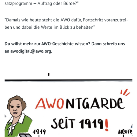
satz­pro­gramm — Auf­trag oder Bürde?”
“Damals wie heu­te steht die AWO dafür, Fort­schritt vor­an­zu­trei­
ben und dabei die Wer­te im Blick zu behalten”
Du willst mehr zur AWO-Geschich­te wis­sen? Dann schreib uns
an
awodigital@awo.org
.