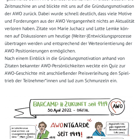
Zeit­ma­schi­ne an und blick­te mit uns auf die Grün­dungs­mo­ti­va­ti­on
der AWO zurück. Dabei wur­de schnell deut­lich, dass vie­le Moti­ve
und For­de­run­gen aus der AWO Ver­gan­gen­heit nichts an Aktua­li­tät
ver­lo­ren haben. Zita­te von Marie Juchacz und Lot­te Lem­ke kön­
nen auf Dis­kus­sio­nen um heu­ti­ge (Weiter-)Entwicklungsprozesse
über­tra­gen wer­den und ent­spre­chend der Wer­te­ori­en­tie­rung der
AWO Posi­tio­nie­run­gen ermög­li­chen.
Nach einem Ein­blick in die Grün­dungs­mo­ti­va­ti­on anhand von
Zita­ten bekann­ter AWO-Per­sön­lich­kei­ten weck­te ein Quiz zur
AWO-Geschich­te mit anschlie­ßen­der Preis­ver­lei­hung den Spiel­
trieb der Teilnehmer*innen und lud zum Schmun­zeln ein.