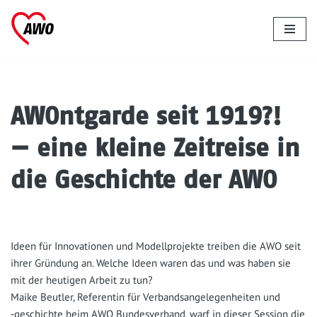
Zum
Inhalt
springen
AWOntgarde seit 1919?!
— eine kleine Zeitreise in
die Geschichte der AWO
Ideen für Inno­va­tio­nen und Modell­pro­jek­te trei­ben die AWO seit
ihrer Grün­dung an. Wel­che Ideen waren das und was haben sie
mit der heu­ti­gen Arbeit zu tun?
Mai­ke Beut­ler, Refe­ren­tin für Ver­bands­an­ge­le­gen­hei­ten und
‑geschich­te beim AWO Bun­des­ver­band, warf in die­ser Ses­si­on die